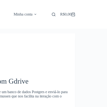
Minha conta
R$
0,00
Carrinho
om Gdrive
e um banco de dados Postgres e enviá-lo para
smussen que nos facilita na iteração com o