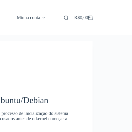
Minha conta
R$
0,00
Carrinho
Ubuntu/Debian
 processo de inicialização do sistema
 usados ​​antes de o kernel começar a