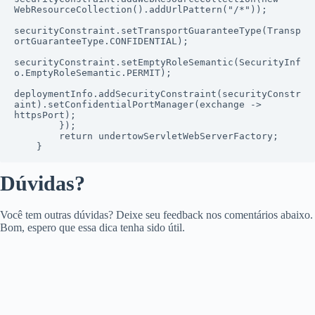
WebResourceCollection().addUrlPattern("/*"));

securityConstraint.setTransportGuaranteeType(Transp
ortGuaranteeType.CONFIDENTIAL);

securityConstraint.setEmptyRoleSemantic(SecurityInf
o.EmptyRoleSemantic.PERMIT);

deploymentInfo.addSecurityConstraint(securityConstr
aint).setConfidentialPortManager(exchange -> 
httpsPort);

        });

        return undertowServletWebServerFactory;

    }
Dúvidas?
Você tem outras dúvidas? Deixe seu feedback nos comentários abaixo.
Bom, espero que essa dica tenha sido útil.