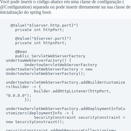
Você pode inserir o código abaixo em uma classe de configuração (
@Configuration) separada ou pode inserir diretamente na sua classe de
inicialização do spring boot.
  @Value("${server.http.port}")

    private int httpPort;

    @Value("${server.port}")

    private int httpsPort;

    @Bean

    public ServletWebServerFactory 
undertowWebServerFactory() {

        UndertowServletWebServerFactory 
undertowServletWebServerFactory = new 
UndertowServletWebServerFactory();

undertowServletWebServerFactory.addBuilderCustomize
rs(builder -> {

            builder.addHttpListener(httpPort, 
"0.0.0.0");

        });

undertowServletWebServerFactory.addDeploymentInfoCu
stomizers(deploymentInfo -> {

            SecurityConstraint securityConstraint = 
new SecurityConstraint();

securityConstraint.addWebResourceCollection(new 